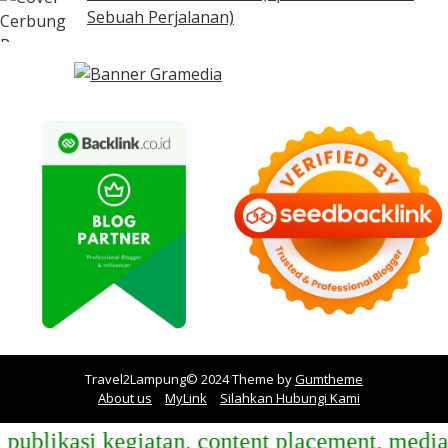
Sebuah Perjalanan)
Travel2Lampung© 2024 Theme by
Gumtheme
About us
MyLink
Silahkan Hubungi Kami
likasi kegiatan, content placement, media pa