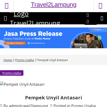
S
Travel2Lampung
k
i
p
t
o
c
o
n
t
e
Home
Promo Usaha
Pempek Unyil Antasari
n
t
Promo Usaha
Pempek Unyil Antasari
By
admintravel2lampung
Posted in
Promo Usaha