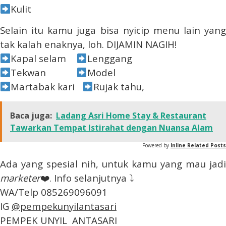
Kulit
Selain itu kamu juga bisa nyicip menu lain yang
tak kalah enaknya, loh. DIJAMIN NAGIH!
Kapal selam
Lenggang
Tekwan
Model
Martabak kari
Rujak tahu,
Baca juga:
Ladang Asri Home Stay & Restaurant
Tawarkan Tempat Istirahat dengan Nuansa Alam
Powered by
Inline Related Posts
Ada yang spesial nih, untuk kamu yang mau jadi
marketer
❤️. Info selanjutnya ⤵️
WA/Telp 085269096091
IG
@pempekunyilantasari
PEMPEK UNYIL ANTASARI