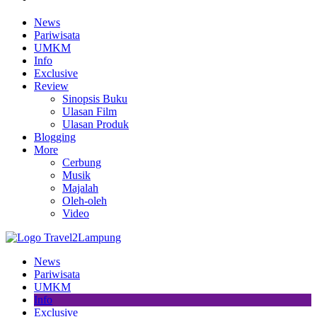
News
Pariwisata
UMKM
Info
Exclusive
Review
Sinopsis Buku
Ulasan Film
Ulasan Produk
Blogging
More
Cerbung
Musik
Majalah
Oleh-oleh
Video
News
Pariwisata
UMKM
Info
Exclusive