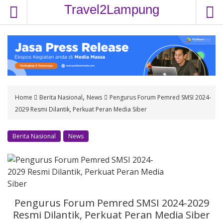
S
Travel2Lampung
k
i
p
t
o
c
o
,
Home
Berita Nasional
News
Pengurus Forum Pemred SMSI 2024-
n
2029 Resmi Dilantik, Perkuat Peran Media Siber
t
e
n
Berita Nasional
News
t
Pengurus Forum Pemred SMSI 2024-2029
Resmi Dilantik, Perkuat Peran Media Siber