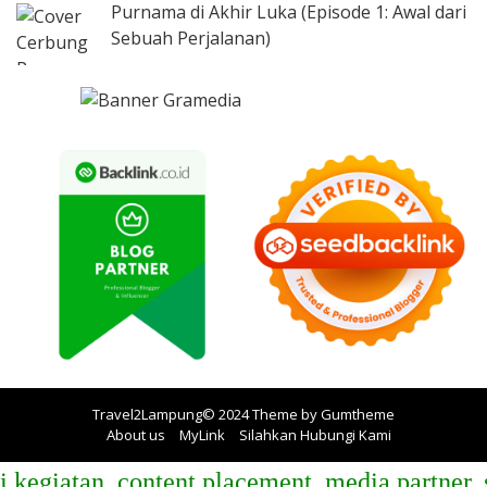
Purnama di Akhir Luka (Episode 1: Awal dari
Sebuah Perjalanan)
Travel2Lampung© 2024 Theme by
Gumtheme
About us
MyLink
Silahkan Hubungi Kami
atan, content placement, media partner, spon