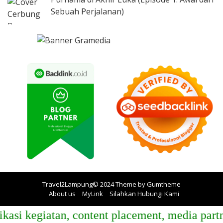
Sebuah Perjalanan)
Travel2Lampung© 2024 Theme by
Gumtheme
About us
MyLink
Silahkan Hubungi Kami
i kegiatan, content placement, media partner