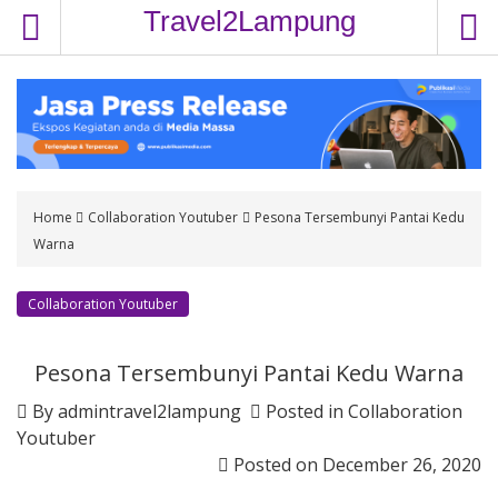
S
Travel2Lampung
k
i
p
t
o
c
o
Home
Collaboration Youtuber
Pesona Tersembunyi Pantai Kedu
n
Warna
t
e
n
Collaboration Youtuber
t
Pesona Tersembunyi Pantai Kedu Warna
By
admintravel2lampung
Posted in
Collaboration
Youtuber
Posted on
December 26, 2020