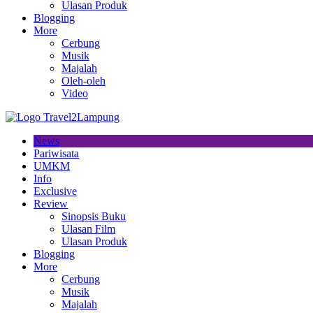
Ulasan Produk
Blogging
More
Cerbung
Musik
Majalah
Oleh-oleh
Video
News
Pariwisata
UMKM
Info
Exclusive
Review
Sinopsis Buku
Ulasan Film
Ulasan Produk
Blogging
More
Cerbung
Musik
Majalah