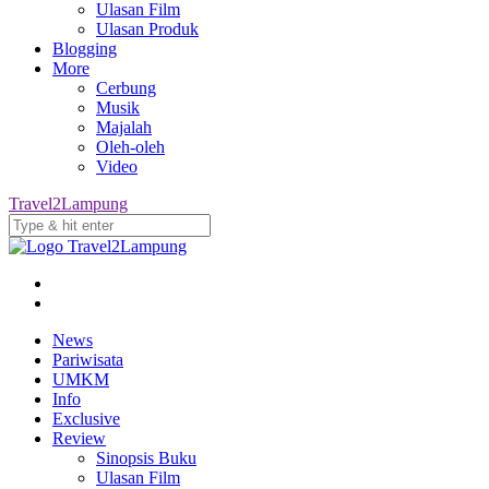
Ulasan Film
Ulasan Produk
Blogging
More
Cerbung
Musik
Majalah
Oleh-oleh
Video
Travel2Lampung
News
Pariwisata
UMKM
Info
Exclusive
Review
Sinopsis Buku
Ulasan Film