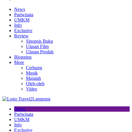
News
Pariwisata
UMKM
Info
Exclusive
Review
Sinopsis Buku
Ulasan Film
Ulasan Produk
Blogging
More
Cerbung
Musik
Majalah
Oleh-oleh
Video
News
Pariwisata
UMKM
Info
Exclusive