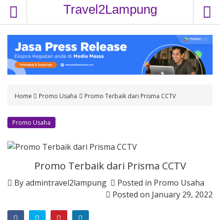
S
Travel2Lampung
k
i
p
t
o
c
o
Home
Promo Usaha
Promo Terbaik dari Prisma CCTV
n
t
e
Promo Usaha
n
t
Promo Terbaik dari Prisma CCTV
By
admintravel2lampung
Posted in
Promo Usaha
Posted on
January 29, 2022