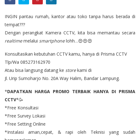
INGIN pantau rumah, kantor atau toko tanpa harus berada di
tempat???
Dengan perangkat Kamera CCTV, kita bisa memantau secara
realtime
melalui
smartphone
lohh…😍😍😍
Konsultasikan kebutuhan CCTV kamu, hanya di Prisma CCTV
Tlp/Wa 085273162970
Atau bisa langsung datang ke
store
kami di
Jl. Urip Sumoharjo No. 20A Way Halim, Bandar Lampung.
*
DAPATKAN HARGA PROMO TERBAIK HANYA DI PRISMA
CCTV
*🥳
*Free Konsultasi
*Free Survey Lokasi
*Free Setting Online
*Instalasi aman,cepat, & rapi oleh Teknisi yang sudah