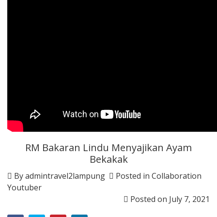
RM Bakaran Lindu Menyajikan Ayam
Bekakak
By
admintravel2lampung
Posted in
Collaboration
Youtuber
Posted on
July 7, 2021