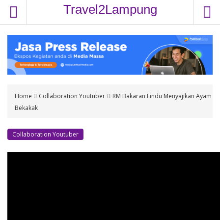
S
Travel2Lampung
k
i
p
t
o
c
o
Home
Collaboration Youtuber
RM Bakaran Lindu Menyajikan Ayam
n
Bekakak
t
e
n
Collaboration Youtuber
t