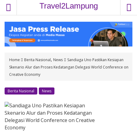
S
Travel2Lampung
k
i
p
t
o
c
o
,
Home
Berita Nasional
News
Sandiaga Uno Pastikan Kesiapan
n
Skenario Alur dan Proses Kedatangan Delegasi World Conference on
t
Creative Economy
e
n
t
Berita Nasional
News