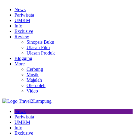
News
Pariwisata
UMKM
Info
Exclusive
Review
Sinopsis Buku
Ulasan Film
Ulasan Produk
Blogging
More
Cerbung
Musik
Majalah
Oleh-oleh
Video
News
Pariwisata
UMKM
Info
Exclusive