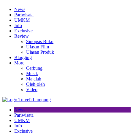
News
Pariwisata
UMKM
Info
Exclusive
Review
Sinopsis Buku
Ulasan Film
Ulasan Produk
Blogging
More
Cerbung
Musik
Majalah
Oleh-oleh
Video
News
Pariwisata
UMKM
Info
Exclusive