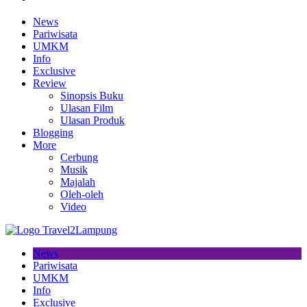
News
Pariwisata
UMKM
Info
Exclusive
Review
Sinopsis Buku
Ulasan Film
Ulasan Produk
Blogging
More
Cerbung
Musik
Majalah
Oleh-oleh
Video
News
Pariwisata
UMKM
Info
Exclusive