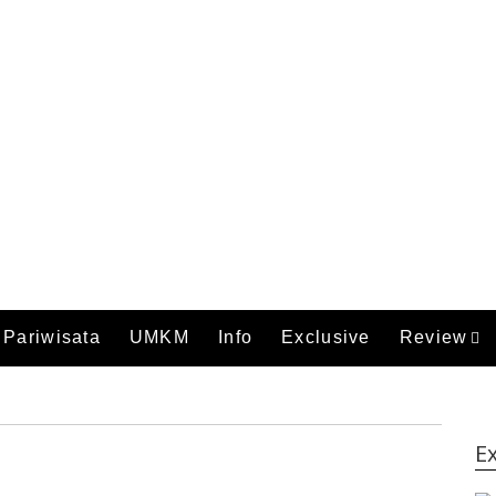
Pariwisata
UMKM
Info
Exclusive
Review
Ex