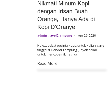
o
Nikmati Minum Kopi
n
dengan Irisan Buah
t
Orange, Hanya Ada di
e
n
Kopi D’Oranye
t
admintravel2lampung
Apr 26, 2020
Halo… sobat pecinta kopi., untuk kalian yang
tinggal di Bandar Lampung.., layak sekali
untuk mencoba nikmatnya …
Read More