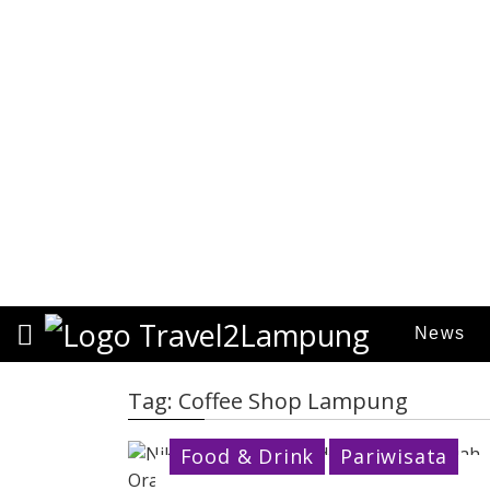
S
News
k
i
p
Tag:
Coffee Shop Lampung
t
o
Food & Drink
Pariwisata
c