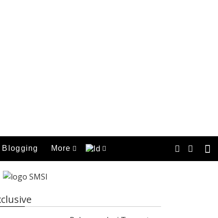
Blogging
More
clusive