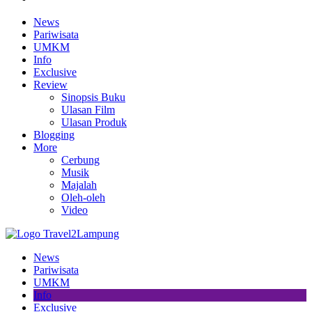
News
Pariwisata
UMKM
Info
Exclusive
Review
Sinopsis Buku
Ulasan Film
Ulasan Produk
Blogging
More
Cerbung
Musik
Majalah
Oleh-oleh
Video
News
Pariwisata
UMKM
Info
Exclusive