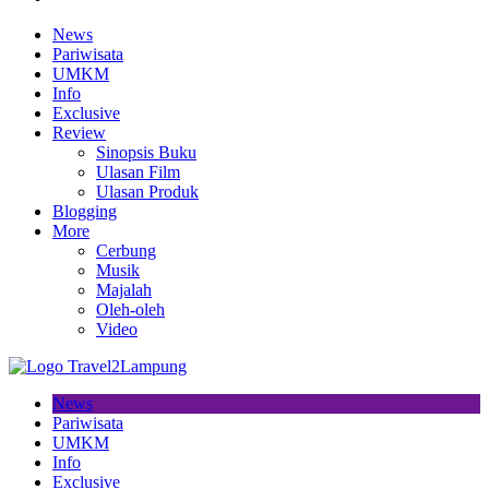
News
Pariwisata
UMKM
Info
Exclusive
Review
Sinopsis Buku
Ulasan Film
Ulasan Produk
Blogging
More
Cerbung
Musik
Majalah
Oleh-oleh
Video
News
Pariwisata
UMKM
Info
Exclusive