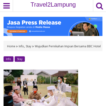
S
Travel2Lampung
k
i
p
t
o
c
o
,
Home
Info
Stay
Wujudkan Pernikahan Impian Bersama BBC Hotel
n
t
e
Info
Stay
n
t