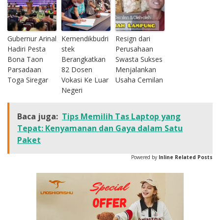
Gubernur Arinal
Kemendikbudri
Resign dari
Hadiri Pesta
stek
Perusahaan
Bona Taon
Berangkatkan
Swasta Sukses
Parsadaan
82 Dosen
Menjalankan
Toga Siregar
Vokasi Ke Luar
Usaha Cemilan
Negeri
Baca juga:
Tips Memilih Tas Laptop yang
Tepat: Kenyamanan dan Gaya dalam Satu
Paket
Powered by
Inline Related Posts