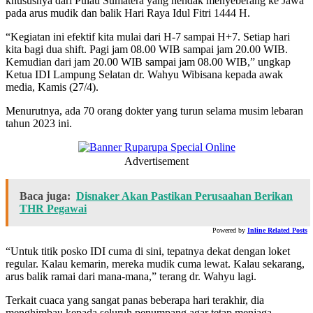
khususnya dari Pulau Sumatera yang hendak menyeberang ke Jawa
pada arus mudik dan balik Hari Raya Idul Fitri 1444 H.
“Kegiatan ini efektif kita mulai dari H-7 sampai H+7. Setiap hari
kita bagi dua shift. Pagi jam 08.00 WIB sampai jam 20.00 WIB.
Kemudian dari jam 20.00 WIB sampai jam 08.00 WIB,” ungkap
Ketua IDI Lampung Selatan dr. Wahyu Wibisana kepada awak
media, Kamis (27/4).
Menurutnya, ada 70 orang dokter yang turun selama musim lebaran
tahun 2023 ini.
Advertisement
Baca juga:
Disnaker Akan Pastikan Perusaahan Berikan
THR Pegawai
Powered by
Inline Related Posts
“Untuk titik posko IDI cuma di sini, tepatnya dekat dengan loket
regular. Kalau kemarin, mereka mudik cuma lewat. Kalau sekarang,
arus balik ramai dari mana-mana,” terang dr. Wahyu lagi.
Terkait cuaca yang sangat panas beberapa hari terakhir, dia
menghimbau kepada seluruh penumpang agar tetap menjaga