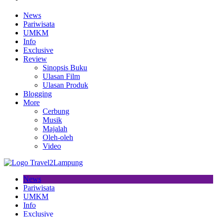
News
Pariwisata
UMKM
Info
Exclusive
Review
Sinopsis Buku
Ulasan Film
Ulasan Produk
Blogging
More
Cerbung
Musik
Majalah
Oleh-oleh
Video
News
Pariwisata
UMKM
Info
Exclusive