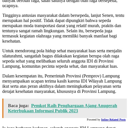
banyak berolah raga, salah satunya dengan olah raga bersepeda,”
ucapnya.
Tingginya antusias masyarakat dalam bersepeda, lanjut Senen, tentu
merupakan hal positif. Tidak dapat dipungkiri bahwa sepeda
merupakan moda transportasi darat yang relatif murah, praktis dan
tentunya sangat ramah lingkungan. Selain itu, bersepeda juga
termasuk kegiatan olahraga yang memiliki banyak manfaat bagi
kesehatan.
Untuk mendorong pola hidup sehat masyarakat luas serta menjalin
silaturahmi, sangatlah bagus dilakukan kegiatan berupa olah raga
sepeda sehat yang melibatkan seluruh anggota IDI di Provinsi
Lampung, komunitas pecinta sepeda sehat, dan masyarakat luas.
Dalam kesempatan itu, Pemerintah Provinsi (Pemprov) Lampung
menyampaikan ucapan terima kasih karena IDI Wilayah Lampung
ikut serta atas peran aktifnya dalam meningkatkan pelayanan serta
derajat kesehatan masyarakat, khususnya di Provinsi Lampung.
Baca juga:
Pemkot Raih Penghargaan Ajang Anugerah
Keterbukaan Informasi Publik 2023
Powered by
Inline Related Posts