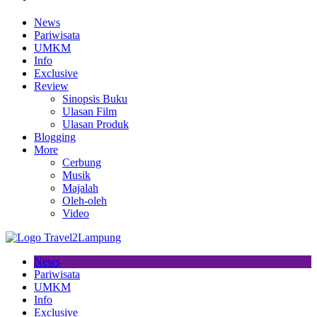
News
Pariwisata
UMKM
Info
Exclusive
Review
Sinopsis Buku
Ulasan Film
Ulasan Produk
Blogging
More
Cerbung
Musik
Majalah
Oleh-oleh
Video
News
Pariwisata
UMKM
Info
Exclusive