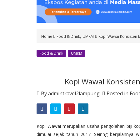
o
n
t
e
n
,
Home
Food & Drink
UMKM
Kopi Wawai Konsisten M
t
Food & Drink
UMKM
Kopi Wawai Konsisten
By
admintravel2lampung
Posted in
Food
Kopi Wawai merupakan usaha pengolahan biji kop
dimulai sejak tahun 2017. Seiring berjalanny