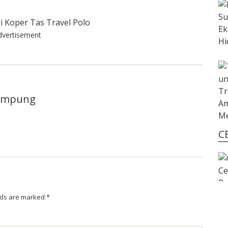
dvertisement
lampung
C
lds are marked
*