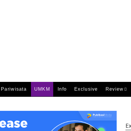
Pariwisata
UMKM
Info
Exclusive
Review
Ex