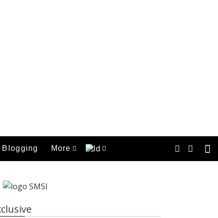
Blogging
More
clusive