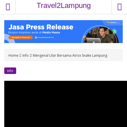
S
Travel2Lampung
k
i
p
t
o
c
o
Home
Info
Mengenal Ular Bersama Atrox Snake Lampung
n
t
e
Info
n
t