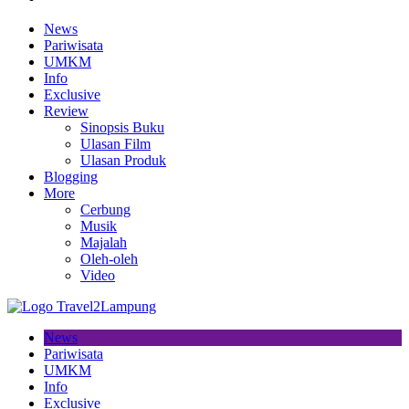
News
Pariwisata
UMKM
Info
Exclusive
Review
Sinopsis Buku
Ulasan Film
Ulasan Produk
Blogging
More
Cerbung
Musik
Majalah
Oleh-oleh
Video
News
Pariwisata
UMKM
Info
Exclusive