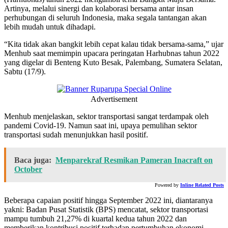
Artinya, melalui sinergi dan kolaborasi bersama antar insan
perhubungan di seluruh Indonesia, maka segala tantangan akan
lebih mudah untuk dihadapi.
“Kita tidak akan bangkit lebih cepat kalau tidak bersama-sama,” ujar
Menhub saat memimpin upacara peringatan Harhubnas tahun 2022
yang digelar di Benteng Kuto Besak, Palembang, Sumatera Selatan,
Sabtu (17/9).
Advertisement
Menhub menjelaskan, sektor transportasi sangat terdampak oleh
pandemi Covid-19. Namun saat ini, upaya pemulihan sektor
transportasi sudah menunjukkan hasil positif.
Baca juga:
Menparekraf Resmikan Pameran Inacraft on
October
Powered by
Inline Related Posts
Beberapa capaian positif hingga September 2022 ini, diantaranya
yakni: Badan Pusat Statistik (BPS) mencatat, sektor transportasi
mampu tumbuh 21,27% di kuartal kedua tahun 2022 dan
memberikan kontribusi positif terhadap pertumbuhan ekonomi