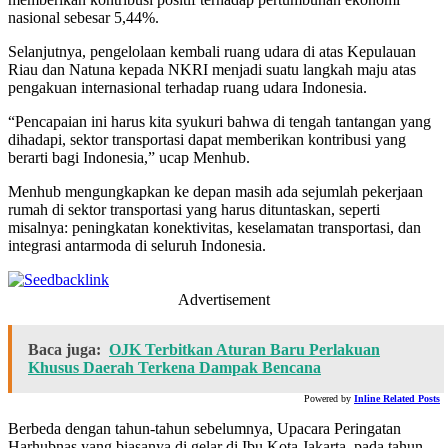
nasional sebesar 5,44%.
Selanjutnya, pengelolaan kembali ruang udara di atas Kepulauan
Riau dan Natuna kepada NKRI menjadi suatu langkah maju atas
pengakuan internasional terhadap ruang udara Indonesia.
“Pencapaian ini harus kita syukuri bahwa di tengah tantangan yang
dihadapi, sektor transportasi dapat memberikan kontribusi yang
berarti bagi Indonesia,” ucap Menhub.
Menhub mengungkapkan ke depan masih ada sejumlah pekerjaan
rumah di sektor transportasi yang harus dituntaskan, seperti
misalnya: peningkatan konektivitas, keselamatan transportasi, dan
integrasi antarmoda di seluruh Indonesia.
Advertisement
Baca juga:
OJK Terbitkan Aturan Baru Perlakuan
Khusus Daerah Terkena Dampak Bencana
Powered by
Inline Related Posts
Berbeda dengan tahun-tahun sebelumnya, Upacara Peringatan
Harhubnas yang biasanya di gelar di Ibu Kota Jakarta, pada tahun