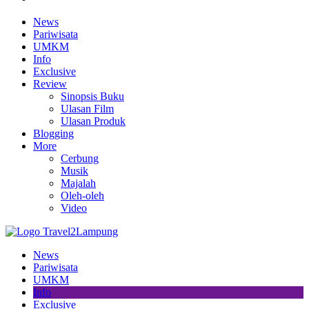
News
Pariwisata
UMKM
Info
Exclusive
Review
Sinopsis Buku
Ulasan Film
Ulasan Produk
Blogging
More
Cerbung
Musik
Majalah
Oleh-oleh
Video
News
Pariwisata
UMKM
Info
Exclusive