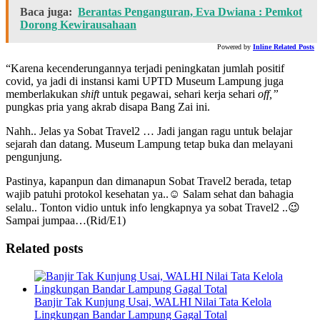
Baca juga:
Berantas Penganguran, Eva Dwiana : Pemkot
Dorong Kewirausahaan
Powered by
Inline Related Posts
“Karena kecenderungannya terjadi peningkatan jumlah positif
covid, ya jadi di instansi kami UPTD Museum Lampung juga
memberlakukan
shift
untuk pegawai, sehari kerja sehari
off,”
pungkas pria yang akrab disapa Bang Zai ini.
Nahh.. Jelas ya Sobat Travel2 … Jadi jangan ragu untuk belajar
sejarah dan datang. Museum Lampung tetap buka dan melayani
pengunjung.
Pastinya, kapanpun dan dimanapun Sobat Travel2 berada, tetap
wajib patuhi protokol kesehatan ya..☺ Salam sehat dan bahagia
selalu.. Tonton vidio untuk info lengkapnya ya sobat Travel2 ..😉
Sampai jumpaa…(Rid/E1)
Related posts
Banjir Tak Kunjung Usai, WALHI Nilai Tata Kelola
Lingkungan Bandar Lampung Gagal Total