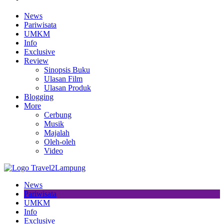
News
Pariwisata
UMKM
Info
Exclusive
Review
Sinopsis Buku
Ulasan Film
Ulasan Produk
Blogging
More
Cerbung
Musik
Majalah
Oleh-oleh
Video
News
Pariwisata
UMKM
Info
Exclusive