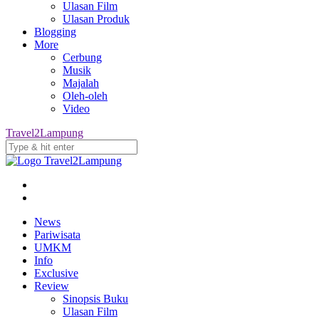
Ulasan Film
Ulasan Produk
Blogging
More
Cerbung
Musik
Majalah
Oleh-oleh
Video
Travel2Lampung
News
Pariwisata
UMKM
Info
Exclusive
Review
Sinopsis Buku
Ulasan Film