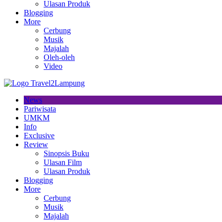
Ulasan Produk
Blogging
More
Cerbung
Musik
Majalah
Oleh-oleh
Video
News
Pariwisata
UMKM
Info
Exclusive
Review
Sinopsis Buku
Ulasan Film
Ulasan Produk
Blogging
More
Cerbung
Musik
Majalah