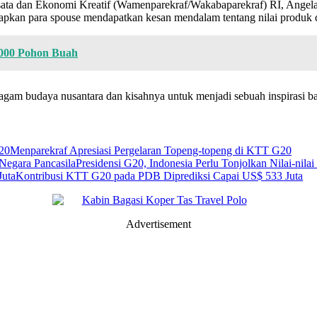
sata dan Ekonomi Kreatif (Wamenparekraf/Wakabaparekraf) RI, Angel
apkan para spouse mendapatkan kesan mendalam tentang nilai produk d
000 Pohon Buah
gam budaya nusantara dan kisahnya untuk menjadi sebuah inspirasi ba
Menparekraf Apresiasi Pergelaran Topeng-topeng di KTT G20
Presidensi G20, Indonesia Perlu Tonjolkan Nilai-nila
Kontribusi KTT G20 pada PDB Diprediksi Capai US$ 533 Juta
Advertisement