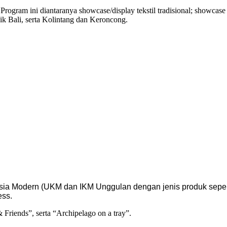
gram ini diantaranya showcase/display tekstil tradisional; showcase ak
 Bali, serta Kolintang dan Keroncong.
sia Modern (UKM dan IKM Unggulan dengan jenis produk seper
ess.
riends”, serta “Archipelago on a tray”.