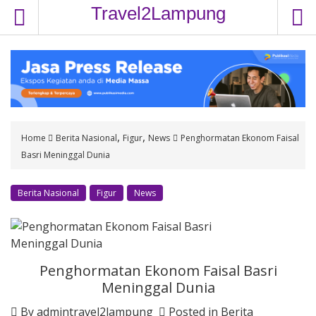
S
Travel2Lampung
k
i
p
t
o
c
o
,
,
Home
Berita Nasional
Figur
News
Penghormatan Ekonom Faisal
n
Basri Meninggal Dunia
t
e
n
Berita Nasional
Figur
News
t
Penghormatan Ekonom Faisal Basri
Meninggal Dunia
By
admintravel2lampung
Posted in
Berita