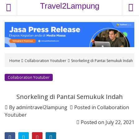
S
Travel2Lampung
k
i
p
t
o
c
o
Home
Collaboration Youtuber
Snorkeling di Pantai Semukuk Indah
n
t
e
Collaboration Youtuber
n
t
Snorkeling di Pantai Semukuk Indah
By
admintravel2lampung
Posted in
Collaboration
Youtuber
Posted on
July 22, 2021