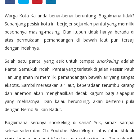
Warga Kota Kalianda benar-benar beruntung. Bagaimana tidak?
Sepanjang pesisir kota ini berjejer sejumlah pantai yang memiliki
pesonanya masing-masing. Dan itupun tidak hanya berada di
atas permukaan, pemandangan di bawah laut pun tersaji
dengan indahnya.
Salah satu pantai yang asik untuk tempat
snorkeling
adalah
Pantai Semukuk Indah
. Pantai yang terletak di Jalan Pesisir Pauh
Tanjung Iman ini memiliki pemandangan bawah air yang sangat
eksotis. Sambil merasakan air laut, keberadaan terumbu karang
dan anemon akan menghasilkan decak kagum bagi siapapun
yang melihatnya. Dan kalau beruntung, akan bertemu pula
dengan Nemo Si Ikan Badut.
Bagaimana serunya snorkeling di sana? Yuk, simak sampai
selesai video dari Ch. Youtube: Misri Vlog di atas (atau
klik di
sini
). Jangan lupa beri
like
dan juga
subscribe
, ya. Terimakasih.