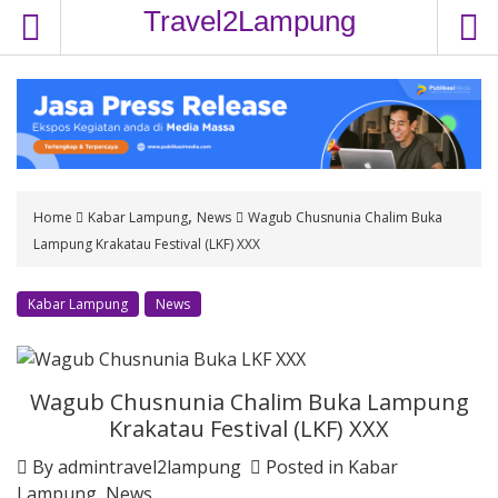
S
Travel2Lampung
k
i
p
t
o
c
o
,
Home
Kabar Lampung
News
Wagub Chusnunia Chalim Buka
n
Lampung Krakatau Festival (LKF) XXX
t
e
n
Kabar Lampung
News
t
Wagub Chusnunia Chalim Buka Lampung
Krakatau Festival (LKF) XXX
By
admintravel2lampung
Posted in
Kabar
Lampung
,
News