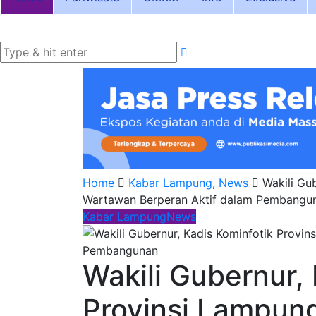
Home
Kabar Lampung
,
News
Wakili Gu
Wartawan Berperan Aktif dalam Pembangu
Kabar Lampung
News
Wakili Gubernur,
Provinsi Lampun