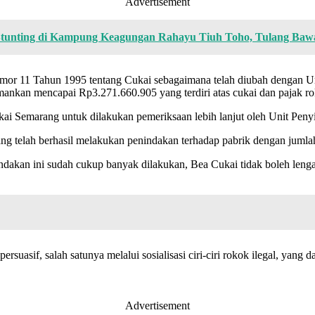
Advertisement
Stunting di Kampung Keagungan Rahayu Tiuh Toho, Tulang Baw
mor 11 Tahun 1995 tentang Cukai sebagaimana telah diubah dengan 
mankan mencapai Rp3.271.660.905 yang terdiri atas cukai dan pajak r
ukai Semarang untuk dilakukan pemeriksaan lebih lanjut oleh Unit Pen
 telah berhasil melakukan penindakan terhadap pabrik dengan jumlah
ndakan ini sudah cukup banyak dilakukan, Bea Cukai tidak boleh leng
suasif, salah satunya melalui sosialisasi ciri-ciri rokok ilegal, yang
Advertisement