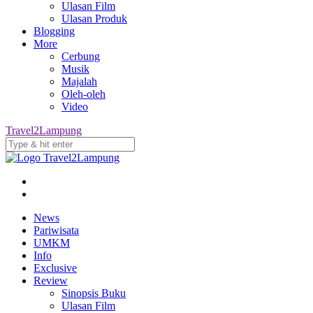
Ulasan Film
Ulasan Produk
Blogging
More
Cerbung
Musik
Majalah
Oleh-oleh
Video
Travel2Lampung
News
Pariwisata
UMKM
Info
Exclusive
Review
Sinopsis Buku
Ulasan Film