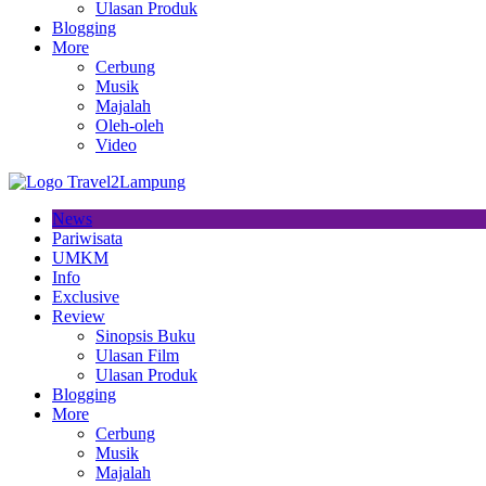
Ulasan Produk
Blogging
More
Cerbung
Musik
Majalah
Oleh-oleh
Video
News
Pariwisata
UMKM
Info
Exclusive
Review
Sinopsis Buku
Ulasan Film
Ulasan Produk
Blogging
More
Cerbung
Musik
Majalah