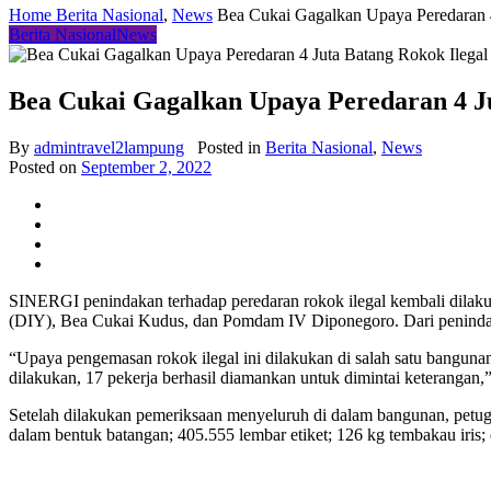
Home
Berita Nasional
,
News
Bea Cukai Gagalkan Upaya Peredaran 4
Berita Nasional
News
Bea Cukai Gagalkan Upaya Peredaran 4 Ju
By
admintravel2lampung
Posted in
Berita Nasional
,
News
Posted on
September 2, 2022
SINERGI penindakan terhadap peredaran rokok ilegal kembali dila
(DIY), Bea Cukai Kudus, dan Pomdam IV Diponegoro. Dari penindakan
“Upaya pengemasan rokok ilegal ini dilakukan di salah satu bangun
dilakukan, 17 pekerja berhasil diamankan untuk dimintai keterang
Setelah dilakukan pemeriksaan menyeluruh di dalam bangunan, petuga
dalam bentuk batangan; 405.555 lembar etiket; 126 kg tembakau iris;