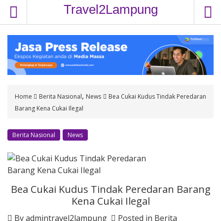
S
Travel2Lampung
k
i
p
t
o
c
o
,
Home
Berita Nasional
News
Bea Cukai Kudus Tindak Peredaran
n
Barang Kena Cukai Ilegal
t
e
n
Berita Nasional
News
t
Bea Cukai Kudus Tindak Peredaran Barang
Kena Cukai Ilegal
By
admintravel2lampung
Posted in
Berita