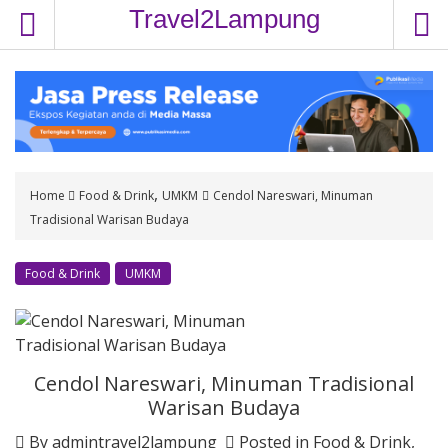
S
Travel2Lampung
k
i
p
t
o
c
o
,
Home
Food & Drink
UMKM
Cendol Nareswari, Minuman
n
Tradisional Warisan Budaya
t
e
n
Food & Drink
UMKM
t
Cendol Nareswari, Minuman Tradisional
Warisan Budaya
By
admintravel2lampung
Posted in
Food & Drink
,