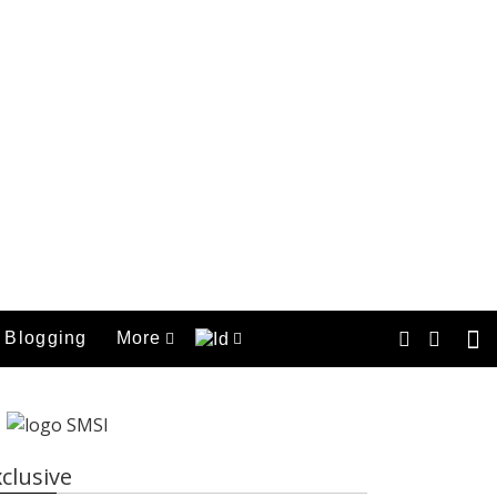
Blogging
More
clusive