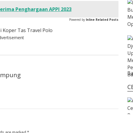
erima Penghargaan APPI 2023
Powered by
Inline Related Posts
dvertisement
Ba
lampung
C
lds are marked
*