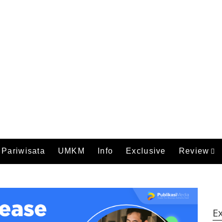
Pariwisata
UMKM
Info
Exclusive
Review
Ex