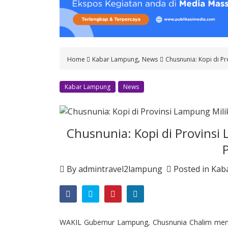
o
n
t
e
n
,
Home
Kabar Lampung
News
Chusnunia: Kopi di Pr
t
Kabar Lampung
News
Chusnunia: Kopi di Provinsi
By
admintravel2lampung
Posted in
Kab
WAKIL Gubernur Lampung, Chusnunia Chalim meng