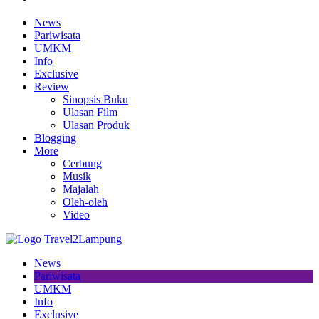
News
Pariwisata
UMKM
Info
Exclusive
Review
Sinopsis Buku
Ulasan Film
Ulasan Produk
Blogging
More
Cerbung
Musik
Majalah
Oleh-oleh
Video
News
Pariwisata
UMKM
Info
Exclusive