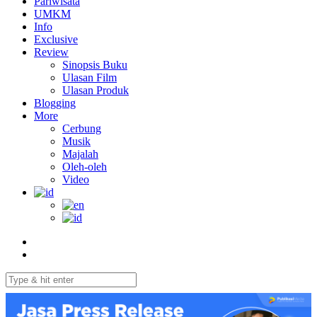
Pariwisata
UMKM
Info
Exclusive
Review
Sinopsis Buku
Ulasan Film
Ulasan Produk
Blogging
More
Cerbung
Musik
Majalah
Oleh-oleh
Video