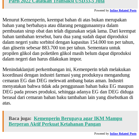
Paris 2022 Catatkan Transaksi USD33,5 Juta
Powered by
Inline Related Posts
Menurut Kemenperin, keempat bahan di atas bukan merupakan
bahan yang berbahaya atau dilarang penggunaannya dalam
pembuatan sirup obat dan telah digunakan sejak lama. Dari keempat
bahan tambahan tersebut, baru dua yang sudah dapat diproduksi
dalam negeri yaitu sorbitol dengan kapasitas 154.000 ton per tahun,
dan gliserin sebesar 883.700 ton per tahun. Sementara untuk
propilen glikol dan polietilen glikol masih belum dapat diproduksi
dalam negeri dan harus dilakukan impor.
Menindaklanjuti perkembangan ini, Kemenperin telah melakukan
koordinasi dengan industri farmasi yang produknya mengandung
cemaran EG dan DEG melewati ambang batas aman. Industri
menyatakan bahwa tidak ada penggunaan bahan baku EG maupun
DEG pada proses produksi, sehingga adanya EG dan DEG diduga
berasal dari cemaran bahan baku tambahan lain yang disebutkan di
atas.
Baca juga:
Kemenperin Berupaya agar IKM Mampu
Berperan Aktif Perkuat Ketahanan Pangan
Powered by
Inline Related Posts