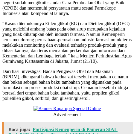
negeri sudah mengikuti standar Cara Pembuatan Obat yang Baik
(CPOB) dan memenuhi persyaratan mutu sesuai Farmakope
Indonesia atau kompendial lainnya.
“Kasus ditemukannya Etilen glikol (EG) dan Dietilen glikol (DEG)
yang melebihi ambang batas pada obat sirup merupakan kejadian
yang tidak diharapkan oleh industri farmasi. Namun Kemenperin
terus mendorong perusahaan-perusahaan industri farmasi untuk terus
melakukan monitoring dan evaluasi terhadap produk-produk yang
dihasilkannya, dan terus memantau perkembangan informasi dari
Kementerian dan Lembaga terkait,” kata Menteri Perindustrian Agus
Gumiwang Kartasasmita di Jakarta, Jumat (21/10).
Dari hasil investigasi Badan Pengawas Obat dan Makanan
(BPOM), ditengarai bahwa kedua zat tersebut merupakan cemaran
dan bukan sebagai bahan baku tambahan yang digunakan pada
formulasi dan proses produksi obat sirup. Cemaran tersebut diduga
berasal dari empat bahan baku tambahan, yaitu propilen glikol,
polietillen glikol, sorbitol, dan gliserin/gliserol.
Advertisement
Baca juga:
Partisipasi Kemenperin di Pameran SIAL