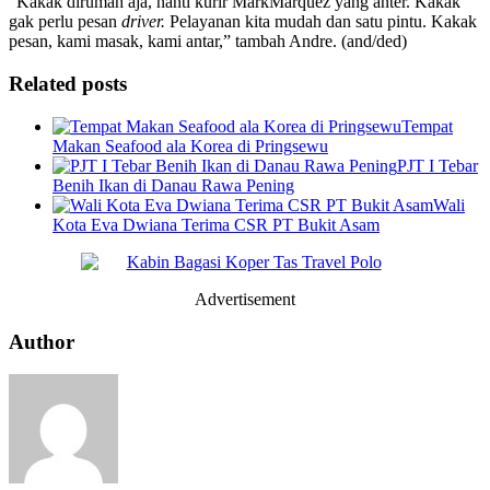
“Kakak dirumah aja, nanti kurir MarkMarquez yang anter. Kakak
gak perlu pesan
driver.
Pelayanan kita mudah dan satu pintu. Kakak
pesan, kami masak, kami antar,” tambah Andre. (and/ded)
Related posts
Tempat
Makan Seafood ala Korea di Pringsewu
PJT I Tebar
Benih Ikan di Danau Rawa Pening
Wali
Kota Eva Dwiana Terima CSR PT Bukit Asam
Advertisement
Author