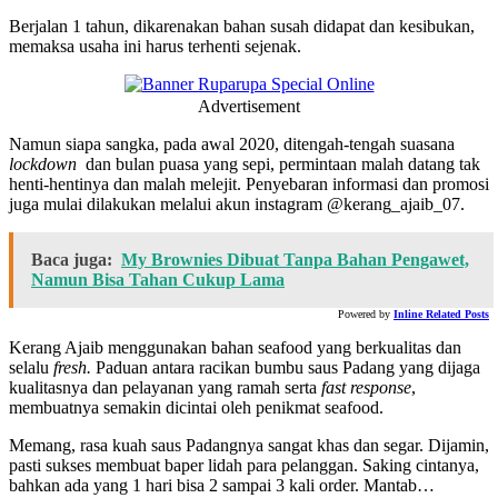
Berjalan 1 tahun, dikarenakan bahan susah didapat dan kesibukan,
memaksa usaha ini harus terhenti sejenak.
Advertisement
Namun siapa sangka, pada awal 2020, ditengah-tengah suasana
lockdown
dan bulan puasa yang sepi, permintaan malah datang tak
henti-hentinya dan malah melejit. Penyebaran informasi dan promosi
juga mulai dilakukan melalui akun instagram @kerang_ajaib_07.
Baca juga:
My Brownies Dibuat Tanpa Bahan Pengawet,
Namun Bisa Tahan Cukup Lama
Powered by
Inline Related Posts
Kerang Ajaib menggunakan bahan seafood yang berkualitas dan
selalu
fresh.
Paduan antara racikan bumbu saus Padang yang dijaga
kualitasnya dan pelayanan yang ramah serta
fast
response
,
membuatnya semakin dicintai oleh penikmat seafood.
Memang, rasa kuah saus Padangnya sangat khas dan segar. Dijamin,
pasti sukses membuat baper lidah para pelanggan. Saking cintanya,
bahkan ada yang 1 hari bisa 2 sampai 3 kali order. Mantab…