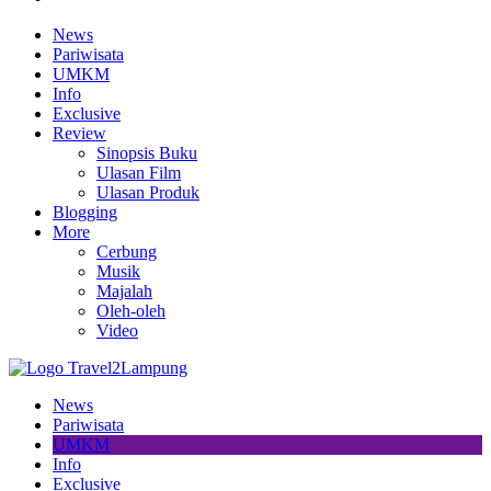
News
Pariwisata
UMKM
Info
Exclusive
Review
Sinopsis Buku
Ulasan Film
Ulasan Produk
Blogging
More
Cerbung
Musik
Majalah
Oleh-oleh
Video
News
Pariwisata
UMKM
Info
Exclusive