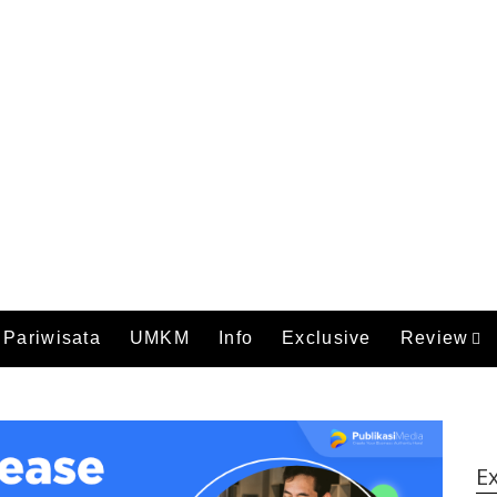
Pariwisata
UMKM
Info
Exclusive
Review
Ex