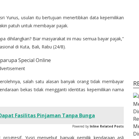
usri Yunus, usulan itu bertujuan menertibkan data kepemilikan
kin patuh untuk membayar pajak.
napa dihilangkan? Biar masyarakat ini mau semua bayar pajak,”
ional di Kuta, Bali, Rabu (24/8).
dvertisement
erolehnya, salah satu alasan banyak orang tidak membayar
R
endaraan bekas tidak mengganti identitas kepemilikan nama
apat Fasilitas Pinjaman Tanpa Bunga
Re
Me
Powered by
Inline Related Posts
Di
 progresif, Yusri menyebut banyak pemilik kendaraan asli