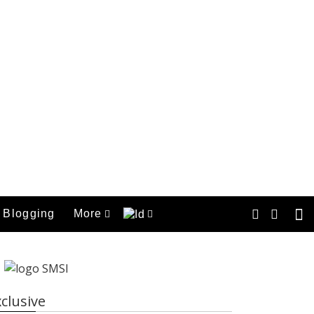
Blogging
More
clusive