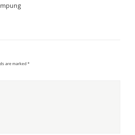
lampung
lds are marked
*