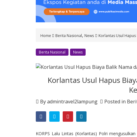
o
n
t
e
n
,
Home
Berita Nasional
News
Korlantas Usul Hapus 
t
Berita Nasional
News
Korlantas Usul Hapus Biay
K
By
admintravel2lampung
Posted in
Beri
KORPS Lalu Lintas
(Korlantas) Polri mengusulka