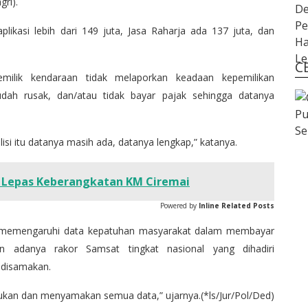
ri).
likasi lebih dari 149 juta, Jasa Raharja ada 137 juta, dan
C
pemilik kendaraan tidak melaporkan keadaan kepemilikan
udah rusak, dan/atau tidak bayar pajak sehingga datanya
Pu
Se
si itu datanya masih ada, datanya lengkap,” katanya.
 Lepas Keberangkatan KM Ciremai
Powered by
Inline Related Posts
u memengaruhi data kepatuhan masyarakat dalam membayar
n adanya rakor Samsat tingkat nasional yang dihadiri
a disamakan.
kan dan menyamakan semua data,” ujarnya.(*ls/Jur/Pol/Ded)