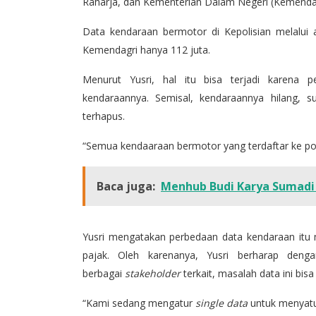
Raharja, dan Kementerian Dalam Negeri (Kemendag
Data kendaraan bermotor di Kepolisian melalui ap
Kemendagri hanya 112 juta.
Menurut Yusri, hal itu bisa terjadi karena 
kendaraannya. Semisal, kendaraannya hilang, s
terhapus.
“Semua kendaaraan bermotor yang terdaftar ke poli
Baca juga:
Menhub Budi Karya Sumadi
Yusri mengatakan perbedaan data kendaraan it
pajak. Oleh karenanya, Yusri berharap denga
berbagai
stakeholder
terkait, masalah data ini bis
“Kami sedang mengatur
single data
untuk menyatu