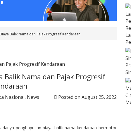
Re
Biaya Balik Nama dan Pajak Progresif Kendaraan
La
Pe
Pr
Si
a Balik Nama dan Pajak Progresif
endaraan
Cl
ta Nasional
,
News
Posted on
August 25, 2022
Mo
n adanya penghapusan biaya balik nama kendaraan bermotor