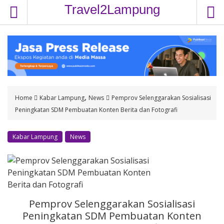
S
Travel2Lampung
k
i
p
t
o
c
o
,
Home
Kabar Lampung
News
Pemprov Selenggarakan Sosialisasi
n
Peningkatan SDM Pembuatan Konten Berita dan Fotografi
t
e
n
Kabar Lampung
News
t
Pemprov Selenggarakan Sosialisasi
Peningkatan SDM Pembuatan Konten