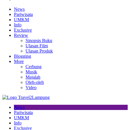
News
Pariwisata
UMKM
Info
Exclusive
Review
Sinopsis Buku
Ulasan Film
Ulasan Produk
Blogging
More
Cerbung
Musik
Majalah
Oleh-oleh
Video
News
Pariwisata
UMKM
Info
Exclusive