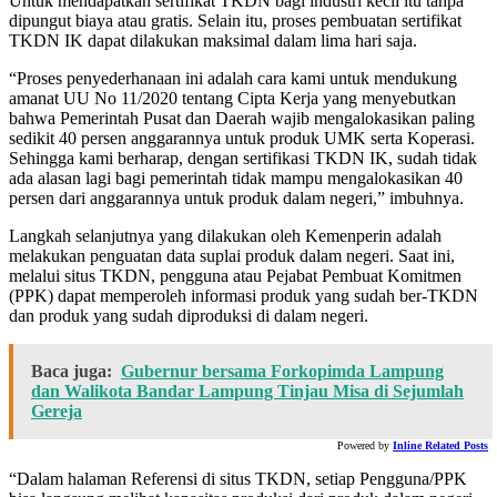
Untuk mendapatkan sertifikat TKDN bagi industri kecil itu tanpa
dipungut biaya atau gratis. Selain itu, proses pembuatan sertifikat
TKDN IK dapat dilakukan maksimal dalam lima hari saja.
“Proses penyederhanaan ini adalah cara kami untuk mendukung
amanat UU No 11/2020 tentang Cipta Kerja yang menyebutkan
bahwa Pemerintah Pusat dan Daerah wajib mengalokasikan paling
sedikit 40 persen anggarannya untuk produk UMK serta Koperasi.
Sehingga kami berharap, dengan sertifikasi TKDN IK, sudah tidak
ada alasan lagi bagi pemerintah tidak mampu mengalokasikan 40
persen dari anggarannya untuk produk dalam negeri,” imbuhnya.
Langkah selanjutnya yang dilakukan oleh Kemenperin adalah
melakukan penguatan data suplai produk dalam negeri. Saat ini,
melalui situs TKDN, pengguna atau Pejabat Pembuat Komitmen
(PPK) dapat memperoleh informasi produk yang sudah ber-TKDN
dan produk yang sudah diproduksi di dalam negeri.
Baca juga:
Gubernur bersama Forkopimda Lampung
dan Walikota Bandar Lampung Tinjau Misa di Sejumlah
Gereja
Powered by
Inline Related Posts
“Dalam halaman Referensi di situs TKDN, setiap Pengguna/PPK