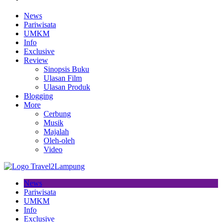
News
Pariwisata
UMKM
Info
Exclusive
Review
Sinopsis Buku
Ulasan Film
Ulasan Produk
Blogging
More
Cerbung
Musik
Majalah
Oleh-oleh
Video
News
Pariwisata
UMKM
Info
Exclusive