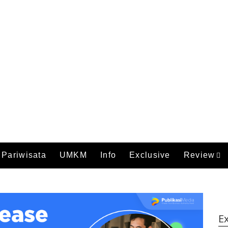
Pariwisata
UMKM
Info
Exclusive
Review
Ex