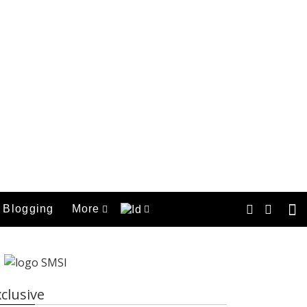
Blogging
More
clusive