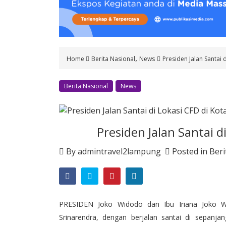
o
n
t
e
n
,
Home
Berita Nasional
News
Presiden Jalan Santai 
t
Berita Nasional
News
Presiden Jalan Santai d
By
admintravel2lampung
Posted in
Beri
PRESIDEN Joko Widodo dan Ibu Iriana Joko W
Srinarendra, dengan berjalan santai di sepanjan