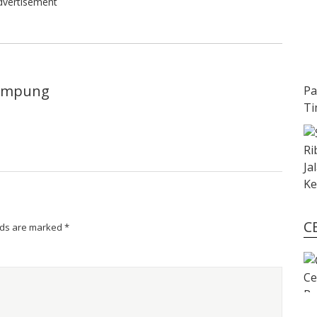
dvertisement
lampung
Pa
Ti
C
lds are marked
*