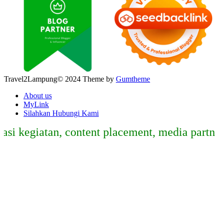
Travel2Lampung© 2024 Theme by
Gumtheme
About us
MyLink
Silahkan Hubungi Kami
giatan, content placement, media partner, sp