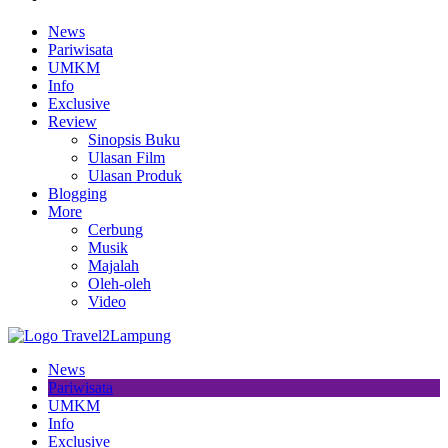
News
Pariwisata
UMKM
Info
Exclusive
Review
Sinopsis Buku
Ulasan Film
Ulasan Produk
Blogging
More
Cerbung
Musik
Majalah
Oleh-oleh
Video
News
Pariwisata
UMKM
Info
Exclusive