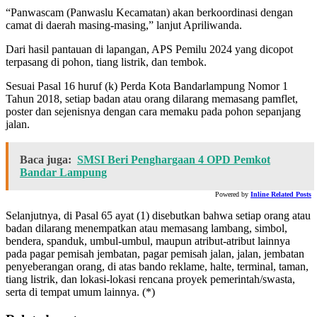
“Panwascam (Panwaslu Kecamatan) akan berkoordinasi dengan
camat di daerah masing-masing,” lanjut Apriliwanda.
Dari hasil pantauan di lapangan, APS Pemilu 2024 yang dicopot
terpasang di pohon, tiang listrik, dan tembok.
Sesuai Pasal 16 huruf (k) Perda Kota Bandarlampung Nomor 1
Tahun 2018, setiap badan atau orang dilarang memasang pamflet,
poster dan sejenisnya dengan cara memaku pada pohon sepanjang
jalan.
Baca juga:
SMSI Beri Penghargaan 4 OPD Pemkot
Bandar Lampung
Powered by
Inline Related Posts
Selanjutnya, di Pasal 65 ayat (1) disebutkan bahwa setiap orang atau
badan dilarang menempatkan atau memasang lambang, simbol,
bendera, spanduk, umbul-umbul, maupun atribut-atribut lainnya
pada pagar pemisah jembatan, pagar pemisah jalan, jalan, jembatan
penyeberangan orang, di atas bando reklame, halte, terminal, taman,
tiang listrik, dan lokasi-lokasi rencana proyek pemerintah/swasta,
serta di tempat umum lainnya. (*)