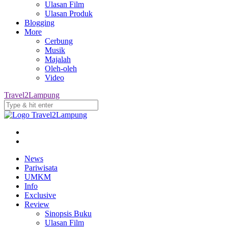
Ulasan Film
Ulasan Produk
Blogging
More
Cerbung
Musik
Majalah
Oleh-oleh
Video
Travel2Lampung
News
Pariwisata
UMKM
Info
Exclusive
Review
Sinopsis Buku
Ulasan Film