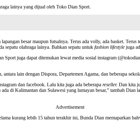
raga lainya yang dijual oleh Toko Dian Sport.
 lapangan besar maupun futsalnya. Terus ada volly, ada basket. Terus ten
 ada sepatu olahraga lainya. Bahkan sepatu untuk
fashion lifestyle
juga ad
ian Sport juga dapat ditemukan lewat media sosial instagram (@to
an, antara lain dengan Dispora, Departemen Agama, dan beberapa seko
nstagram dan facebook. Lalu kita juga ada beberapa
reseller.
Dan kita j
u ada di Kalimantan dan Sulawesi yang lumayan besar,” tambah Dian la
Advertisement
elama kurang lebih 15 tahun terakhir ini, Bunda Dian memaparkan bahw