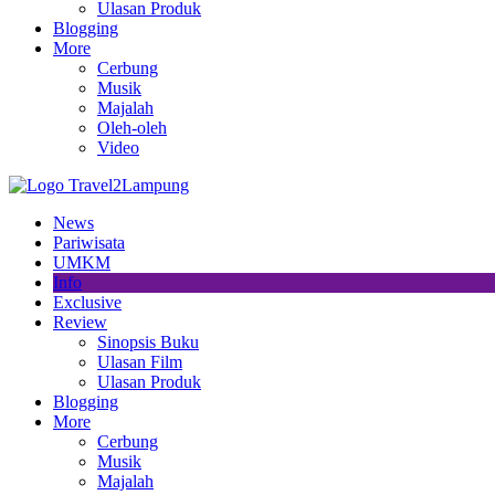
Ulasan Produk
Blogging
More
Cerbung
Musik
Majalah
Oleh-oleh
Video
News
Pariwisata
UMKM
Info
Exclusive
Review
Sinopsis Buku
Ulasan Film
Ulasan Produk
Blogging
More
Cerbung
Musik
Majalah