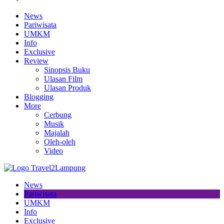
News
Pariwisata
UMKM
Info
Exclusive
Review
Sinopsis Buku
Ulasan Film
Ulasan Produk
Blogging
More
Cerbung
Musik
Majalah
Oleh-oleh
Video
News
Pariwisata
UMKM
Info
Exclusive