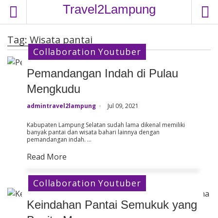
S
Travel2Lampung
k
i
Tag:
Wisata pantai
p
Collaboration Youtuber
t
o
Pemandangan Indah di Pulau
c
o
Mengkudu
n
admintravel2lampung
Jul 09, 2021
t
e
Kabupaten Lampung Selatan sudah lama dikenal memiliki
banyak pantai dan wisata bahari lainnya dengan
n
pemandangan indah. …
t
Read More
Collaboration Youtuber
Keindahan Pantai Semukuk yang