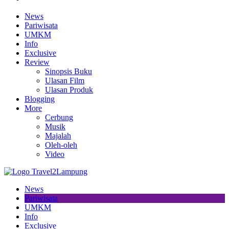
News
Pariwisata
UMKM
Info
Exclusive
Review
Sinopsis Buku
Ulasan Film
Ulasan Produk
Blogging
More
Cerbung
Musik
Majalah
Oleh-oleh
Video
News
Pariwisata
UMKM
Info
Exclusive