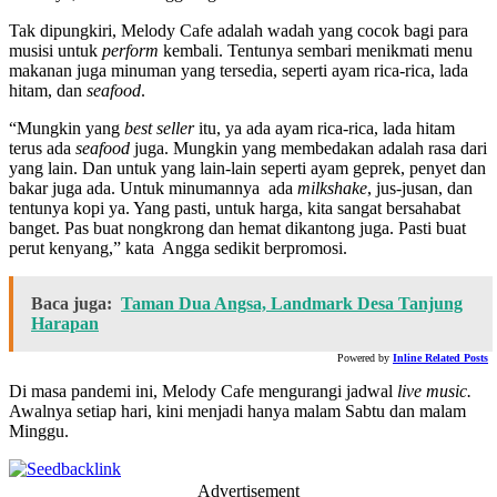
Tak dipungkiri, Melody Cafe adalah wadah yang cocok bagi para
musisi untuk
perform
kembali. Tentunya sembari menikmati menu
makanan juga minuman yang tersedia, seperti ayam rica-rica, lada
hitam, dan
seafood
.
“Mungkin yang
best seller
itu, ya ada ayam rica-rica, lada hitam
terus ada
seafood
juga. Mungkin yang membedakan adalah rasa dari
yang lain. Dan untuk yang lain-lain seperti ayam geprek, penyet dan
bakar juga ada. Untuk minumannya ada
milkshake
, jus-jusan, dan
tentunya kopi ya. Yang pasti, untuk harga, kita sangat bersahabat
banget. Pas buat nongkrong dan hemat dikantong juga. Pasti buat
perut kenyang,” kata Angga sedikit berpromosi.
Baca juga:
Taman Dua Angsa, Landmark Desa Tanjung
Harapan
Powered by
Inline Related Posts
Di masa pandemi ini, Melody Cafe mengurangi jadwal
live music.
Awalnya setiap hari, kini menjadi hanya malam Sabtu dan malam
Minggu.
Advertisement