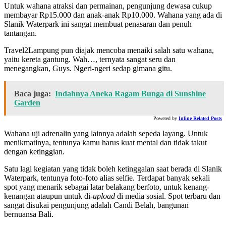
Untuk wahana atraksi dan permainan, pengunjung dewasa cukup
membayar Rp15.000 dan anak-anak Rp10.000. Wahana yang ada di
Slanik Waterpark ini sangat membuat penasaran dan penuh
tantangan.
Travel2Lampung pun diajak mencoba menaiki salah satu wahana,
yaitu kereta gantung. Wah…, ternyata sangat seru dan
menegangkan, Guys. Ngeri-ngeri sedap gimana gitu.
Baca juga:
Indahnya Aneka Ragam Bunga di Sunshine
Garden
Powered by
Inline Related Posts
Wahana uji adrenalin yang lainnya adalah sepeda layang. Untuk
menikmatinya, tentunya kamu harus kuat mental dan tidak takut
dengan ketinggian.
Satu lagi kegiatan yang tidak boleh ketinggalan saat berada di Slanik
Waterpark, tentunya foto-foto alias selfie. Terdapat banyak sekali
spot yang menarik sebagai latar belakang berfoto, untuk kenang-
kenangan ataupun untuk di-
upload
di media sosial. Spot terbaru dan
sangat disukai pengunjung adalah Candi Belah, bangunan
bernuansa Bali.