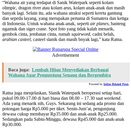
“Wahana air yang terdapat di Sanik Waterpark seperti kolam
olimpic, dragon river atau kolam arus, kolam anak-anak dan masih
banyak lagi. Selain itu, ada wahana atraksi seperti kereta gantung
dan sepeda layang, yang merupakan pertama di Sumatera dan ketiga
di Indonesia. Untuk wahana anak-anak, seperti
air planes
, banteng
ngamuk dan siger crane. Spot foto yang tidak kalah menarik,
gembok cinta, jembatan cinta, rumah
squirword
, cadni belah,
arabian casteel
, casteel slanik dan masih bnyak lagi,” kata Ratna.
Advertisement
Baca juga:
Lembah Hijau Menyediakan Berbagai
Wahana Agar Pengunjung Senang dan Bergembira
Powered by
Inline Related Posts
Ratna juga menjelaskan, Slanik Waterpark beroperasi setiap hari,
pukul 09.00-17.00 di hari biasa dan 08.00 – 17.30 saat
weekend
.
Ada yang menarik nih, Guys. Sekarang ini sedang ada promo dan
potongan harga Rp5.000 per tiket. Senin-Jum’at, pengunjung
dewasa cukup membayar Rp35.000 dan anak-anak Rp25.000.
Sedangkan pada Sabtu-Minggu, dewasa Rp45.000 dan anak-anak
Rp30.000.